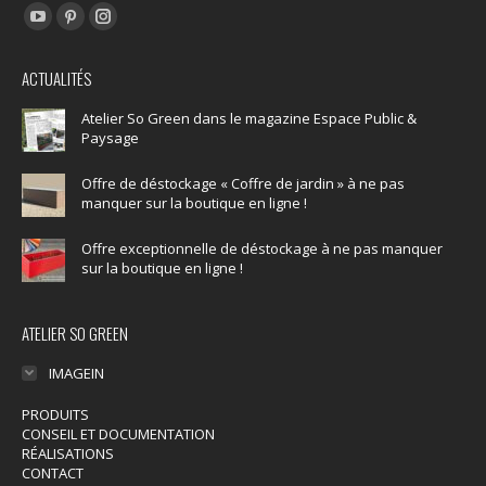
Trouvez nous sur :
YouTube
Pinterest
Instagram
page
page
page
ACTUALITÉS
opens
opens
opens
in
in
in
Atelier So Green dans le magazine Espace Public &
Paysage
new
new
new
window
window
window
Offre de déstockage « Coffre de jardin » à ne pas
manquer sur la boutique en ligne !
Offre exceptionnelle de déstockage à ne pas manquer
sur la boutique en ligne !
ATELIER SO GREEN
IMAGEIN
PRODUITS
CONSEIL ET DOCUMENTATION
RÉALISATIONS
CONTACT