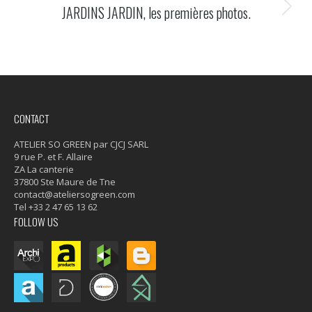
JARDINS JARDIN, les premières photos.
Onglet
suivant
CONTACT
ATELIER SO GREEN par CJCJ SARL
9 rue P. et F. Allaire
ZA La canterie
37800 Ste Maure de Tne
contact@ateliersogreen.com
Tel +33 2 47 65 13 62
FOLLOW US