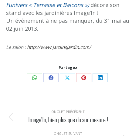
l’univers « Terrasse et Balcons »)
décore son
stand avec les jardinières Image’In !
Un événement à ne pas manquer, du 31 mai au
02 juin 2013.
Le salon :
http://www.jardinsjardin.com/
Partagez
Share
Share
Share
Share
Share
on
on
on
on
on
WhatsApp
Facebook
X
Pinterest
LinkedIn
Navigation
ONGLET PRÉCÉDENT
de
Image’In, bien plus que du sur mesure !
Onglet
précédent
commentaire
ONGLET SUIVANT