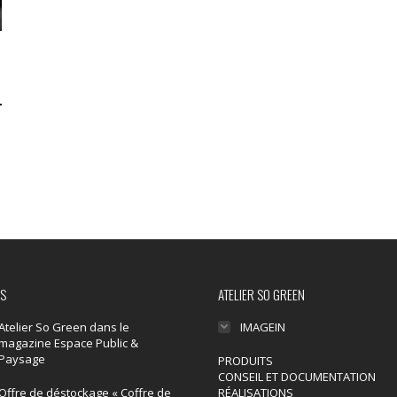
ÉS
ATELIER SO GREEN
Atelier So Green dans le
IMAGEIN
magazine Espace Public &
Paysage
PRODUITS
CONSEIL ET DOCUMENTATION
Offre de déstockage « Coffre de
RÉALISATIONS