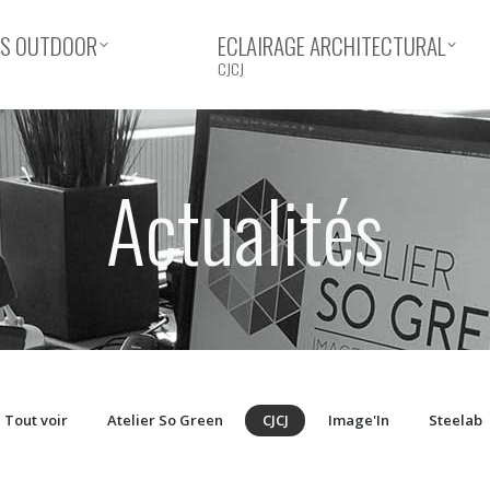
ERS OUTDOOR
ECLAIRAGE ARCHITECTURAL
CJCJ
Actualités
Tout voir
Atelier So Green
CJCJ
Image'In
Steelab