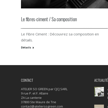
Le fibres-ciment / Sa composition
Le Fibre Ciment : Découvrez sa composition en
détails.
Détails
CONTACT
ACTUALIT
ATELIER SO GREEN par CJCJ SARL
9 rue P. et F. Allaire
ZA La canterie
37800 Ste Maure de Tne
contact@ateliersogreen.com