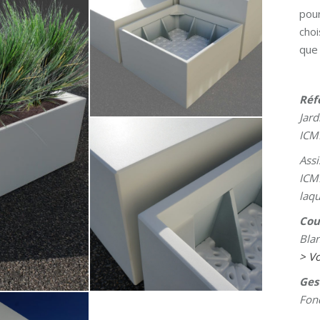
pour
choi
que 
Réf
Jard
ICM
Assi
ICM
laq
Cou
Blan
> Vo
Ges
Fon