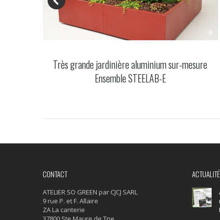
Très grande jardinière aluminium sur-mesure
aces
Ensemble STEELAB-E
CONTACT
ACTUALIT
ATELIER SO GREEN par CJCJ SARL
9 rue P. et F. Allaire
ZA La canterie
37800 Ste Maure de Tne