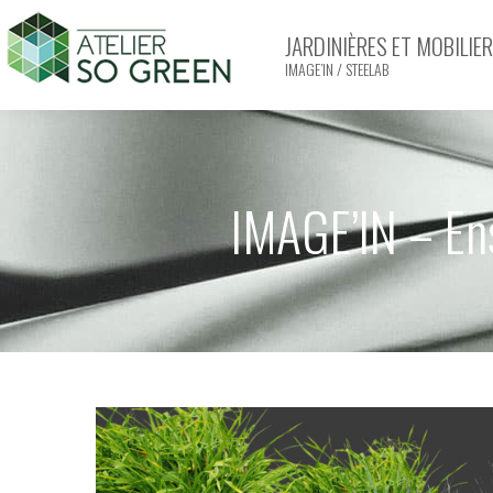
JARDINIÈRES ET MOBILI
IMAGE’IN / STEELAB
IMAGE’IN – En