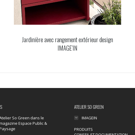
Jardinière avec rangement extérieur design
IMAGE’IN
ÉS
ATELIER SO GREEN
Atelier So Green dans le
IMAGEIN
magazine Espace Public &
Paysage
PRODUITS
CONSEIL ET DOCUMENTATION