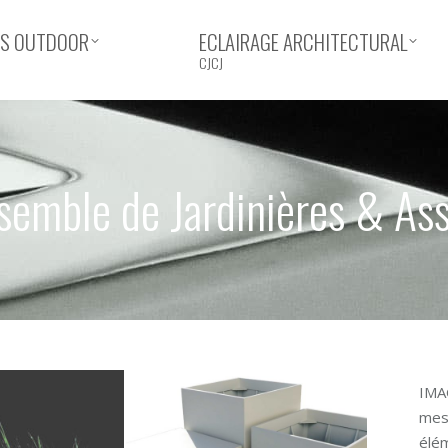
ERS OUTDOOR
ECLAIRAGE ARCHITECTURAL
CJCJ
semble de Jardinières & Ass
IMA
mesu
élé