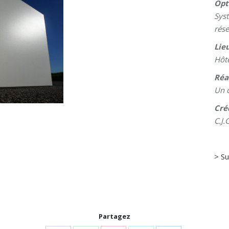
Opt
Syst
rése
Lieu
Hôte
Réa
Un 
Cré
C.J.C
> Su
Partagez