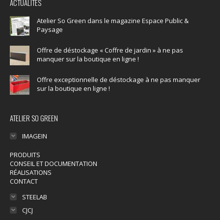
ACTUALITÉS
opens
opens
opens
in
in
in
Atelier So Green dans le magazine Espace Public &
Paysage
new
new
new
window
window
window
Offre de déstockage « Coffre de jardin » à ne pas
manquer sur la boutique en ligne !
Offre exceptionnelle de déstockage à ne pas manquer
sur la boutique en ligne !
ATELIER SO GREEN
IMAGEIN
PRODUITS
CONSEIL ET DOCUMENTATION
RÉALISATIONS
CONTACT
STEELAB
CJCJ