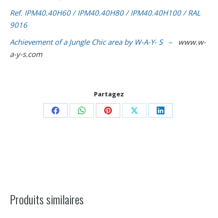
Ref. IPM40.40H60 / IPM40.40H80 / IPM40.40H100 / RAL
9016
Achievement of a Jungle Chic area by W-A-Y- S –
www.w-
a-y-s.com
Partagez
Share
Share
Share
Share
Share
on
on
on
on
on
Facebook
WhatsApp
Pinterest
X
LinkedIn
Navigation
de
commentaire
Produits similaires