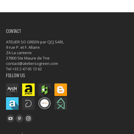
CONTACT
ATELIER SO GREEN par CJCJ SARL
9 rue P. et F. Allaire
ZA La canterie
37800 Ste Maure de Tne
contact@ateliersogreen.com
Tel +33 2 47 65 13 62
FOLLOW US
Trouvez nous sur :
YouTube
Pinterest
Instagram
page
page
page