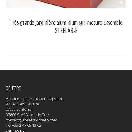
Très grande jardinière aluminium sur-mesure Ensemble
STEELAB-E
CONTACT
ATELIER SO GREEN par CJCJ SARL
9 rue P. et F. Allaire
ZA La canterie
37800 Ste Maure de Tne
contact@ateliersogreen.com
Tel +33 2 47 65 13 62
FOLLOW US