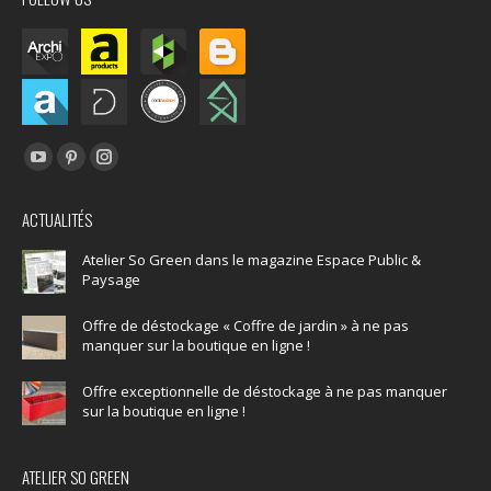
Trouvez nous sur :
YouTube
Pinterest
Instagram
page
page
page
ACTUALITÉS
opens
opens
opens
in
in
in
Atelier So Green dans le magazine Espace Public &
Paysage
new
new
new
window
window
window
Offre de déstockage « Coffre de jardin » à ne pas
manquer sur la boutique en ligne !
Offre exceptionnelle de déstockage à ne pas manquer
sur la boutique en ligne !
ATELIER SO GREEN