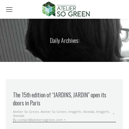
Daily Archives:
The 15th edition of “JARDINS, JARDIN” open its
doors in Paris
Atelier So Green
,
Atelier So Green
,
Image’In
,
Steelab
,
Image’In
,
Steelab
By
contact@ateliersogreen.com