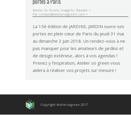
portes à Paris
Atelier So Green
,
Image'In
,
Steelab
Par
contact@ateliersogreen.com
La 15è édition de JARDINS, JARDIN ouvre ses
portes en plein cœur de Paris du jeudi 31 mai
au dimanche 3 juin 2018. Un rendez-vous à ne
pas manquer pour les amateurs de jardins et
de design extérieur, alors à vos agendas !
Prenez y l’inspiration, Atelier so green vous
aidera à réaliser vos projets sur mesure !
Copyright Ateliersogreen 2017