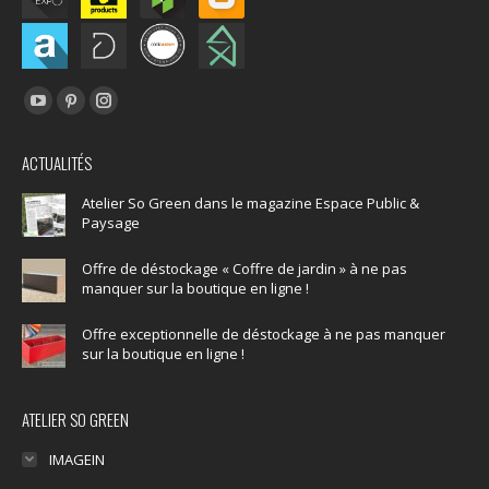
Trouvez nous sur :
YouTube
Pinterest
Instagram
page
page
page
ACTUALITÉS
opens
opens
opens
in
in
in
Atelier So Green dans le magazine Espace Public &
Paysage
new
new
new
window
window
window
Offre de déstockage « Coffre de jardin » à ne pas
manquer sur la boutique en ligne !
Offre exceptionnelle de déstockage à ne pas manquer
sur la boutique en ligne !
ATELIER SO GREEN
IMAGEIN