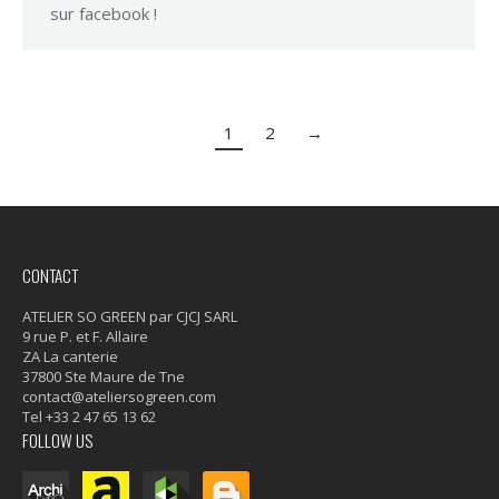
sur facebook !
1
2
→
CONTACT
ATELIER SO GREEN par CJCJ SARL
9 rue P. et F. Allaire
ZA La canterie
37800 Ste Maure de Tne
contact@ateliersogreen.com
Tel +33 2 47 65 13 62
FOLLOW US