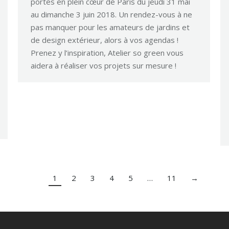
portes en plein cœur de Paris du jeudi 31 mai
au dimanche 3 juin 2018. Un rendez-vous à ne
pas manquer pour les amateurs de jardins et
de design extérieur, alors à vos agendas !
Prenez y l’inspiration, Atelier so green vous
aidera à réaliser vos projets sur mesure !
1
2
3
4
5
…
11
→