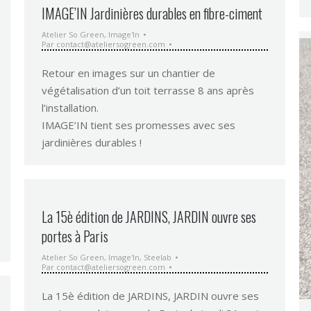
IMAGE’IN Jardinières durables en fibre-ciment
Atelier So Green
,
Image'In
Par
contact@ateliersogreen.com
Retour en images sur un chantier de
végétalisation d’un toit terrasse 8 ans après
l’installation.
IMAGE’IN tient ses promesses avec ses
jardinières durables !
La 15è édition de JARDINS, JARDIN ouvre ses
portes à Paris
Atelier So Green
,
Image'In
,
Steelab
Par
contact@ateliersogreen.com
La 15è édition de JARDINS, JARDIN ouvre ses