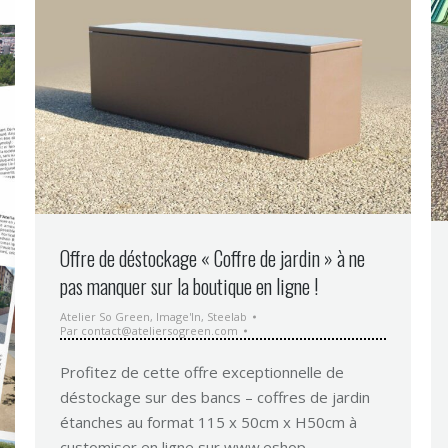
Offre de déstockage « Coffre de jardin » à ne
pas manquer sur la boutique en ligne !
Atelier So Green
,
Image'In
,
Steelab
Par
contact@ateliersogreen.com
Profitez de cette offre exceptionnelle de
déstockage sur des bancs – coffres de jardin
étanches au format 115 x 50cm x H50cm à
customiser en ligne sur www.eshop-