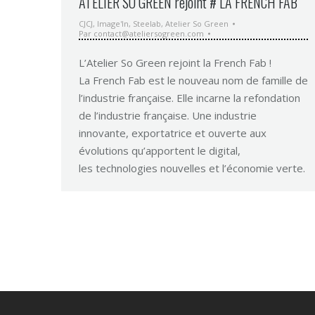
ATELIER SO GREEN rejoint # LA FRENCH FAB
CJCJ
,
Image'In
,
Steelab
,
Atelier So Green
Par
contact@ateliersogreen.com
L’Atelier So Green rejoint la French Fab !
La French Fab est le nouveau nom de famille de
l’industrie française. Elle incarne la refondation
de l’industrie française. Une industrie
innovante, exportatrice et ouverte aux
évolutions qu’apportent le digital,
les technologies nouvelles et l’économie verte.