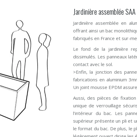
Jardinière assemblée SAA 
Jardinière assemblée en al
offrant ainsi un bac monolithi
fabriqués en France et sur-me
Le fond de la jardinière r
dissimulés. Les panneaux lat
contact avec le sol.
>Enfin, la jonction des pann
fabrications en aluminium 3m
Un joint mousse EPDM assure l
Aussi, des pièces de fixatio
unique de verrouillage sécur
l’intérieur du bac. Les pan
supérieur présente un pli et u
le format du bac. De plus, le p
légèrement ouvert dirige les 