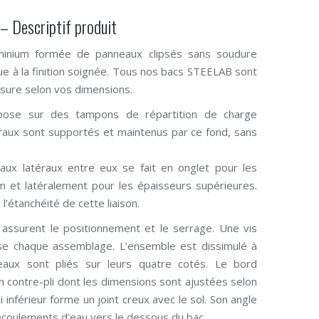
– Descriptif produit
uminium formée de panneaux clipsés sans soudure
que à la finition soignée. Tous nos bacs STEELAB sont
sure selon vos dimensions.
epose sur des tampons de répartition de charge
éraux sont supportés et maintenus par ce fond, sans
eaux latéraux entre eux se fait en onglet pour les
m et latéralement pour les épaisseurs supérieures.
’étanchéité de cette liaison.
n assurent le positionnement et le serrage. Une vis
ise chaque assemblage. L’ensemble est dissimulé à
neaux sont pliés sur leurs quatre cotés. Le bord
n contre-pli dont les dimensions sont ajustées selon
li inférieur forme un joint creux avec le sol. Son angle
écoulements d’eau vers le dessous du bac.