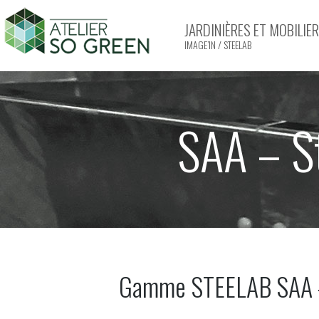
JARDINIÈRES ET MOBILI
IMAGE’IN / STEELAB
SAA – S
Gamme STEELAB SAA – J