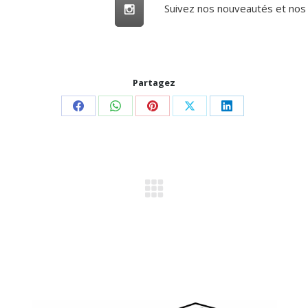
Suivez nos nouveautés et nos 
Partagez
Share
Share
Share
Share
Share
on
on
on
on
on
Facebook
WhatsApp
Pinterest
X
LinkedIn